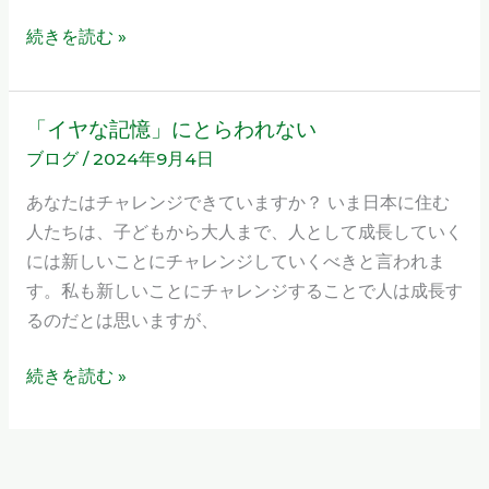
を
続きを読む »
決
め
た
「イヤな記憶」にとらわれない
「イ
の
ブログ
/
2024年9月4日
ヤ
か？
な
あなたはチャレンジできていますか？ いま日本に住む
記
人たちは、子どもから大人まで、人として成長していく
憶」
には新しいことにチャレンジしていくべきと言われま
に
す。私も新しいことにチャレンジすることで人は成長す
と
るのだとは思いますが、
ら
わ
続きを読む »
れ
な
い