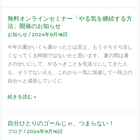
は
無料オンラインセミナー「やる気を継続する方
無
法」開催のお知らせ
料
お知らせ
/
2024年9月18日
オ
ン
今年の夏がいくら暑かったとは言え、もうそろそろ涼し
ラ
くなってくる時期ではないかと思います。 夏の間は暑
イ
さのせいにして、やるべきことを先送りにしてきた人
ン
も、そうでない人も、これから一気に加速して一段上の
セ
自分へと成長していくに
ミ
ナ
続きを読む »
ー
「や
る
自分ひとりのゴールじゃ、つまらない！
自
気
ブログ
/
2024年9月16日
分
を