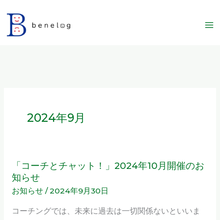
内
容
を
ス
キ
ッ
プ
2024年9月
「コーチとチャット！」2024年10月開催のお
「コ
知らせ
ー
お知らせ
/
2024年9月30日
チ
と
コーチングでは、未来に過去は一切関係ないといいま
チ