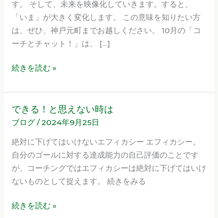
す。 そして、未来を映像化していきます。すると、
ャ
「いま」が大きく変化します。 この意味を知りたい方
ッ
は、ぜひ、神戸元町までお越しください。 10月の「コ
ト！」
ーチとチャット！」は、 […]
2024
年
続きを読む »
10
月
開
できる！と思えない時は
で
催
ブログ
/
2024年9月25日
き
の
る！
絶対に下げてはいけないエフィカシー エフィカシー。
お
と
自分のゴールに対する達成能力の自己評価のことです
知
思
が、コーチングではエフィカシーは絶対に下げてはいけ
ら
え
ないものとして捉えます。 続きをみる
せ
な
い
続きを読む »
時