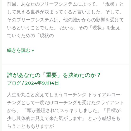
ひ
前回、あなたのブリーフシステムによって、「現状」と
継
と
して見える世界が決まってくると言いました。そして、
続
り
そのブリーフシステムは、他の誰かからの影響を受けて
す
の
いるということでした。 だから、その「現状」を超え
る
ゴ
ていくための「現状の
方
ー
法」
ル
続きを読む »
開
じ
催
ゃ、
の
つ
誰があなたの「重要」を決めたのか？
誰
お
ま
ブログ
/
2024年9月14日
が
知
ら
あ
ら
人生を丸ごと変えてしまうコーチング トライアルコー
な
な
せ
チングとして一度だけコーチングを受けたクライアント
い！
た
から、 「頭が整理されてスッキリしました」「目標が
の
少し具体的に見えて来た気がします」 という感想をも
「重
らうこともありますが
要」