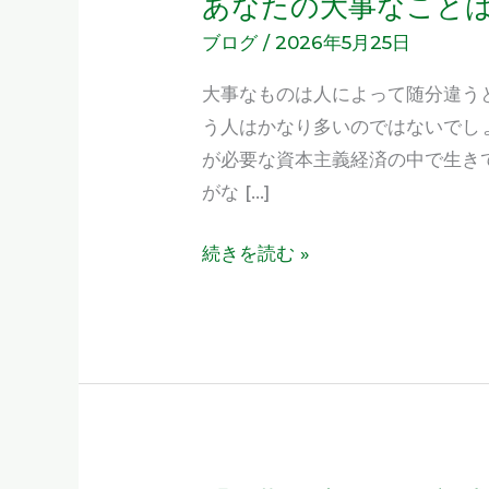
あなたの大事なこと
あ
な
ブログ
/
2026年5月25日
た
大事なものは人によって随分違う
の
う人はかなり多いのではないでし
大
が必要な資本主義経済の中で生き
事
がな […]
な
こ
続きを読む »
と
は
何
で
す
か？