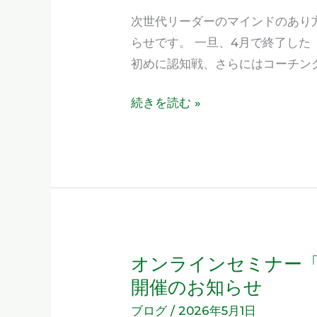
追
い
次世代リーダーのマインドのあり方が
加
う
らせです。 一旦、4月で終了した『U
開
意
初めに認知戦、さらにはコーチン
催
味
の
続きを読む »
を
お
再
知
考
ら
し
せ
て
み
る
オンラインセミナー「Ano
オ
ン
開催のお知らせ
ラ
ブログ
/
2026年5月1日