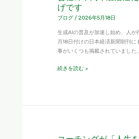
中
社
げです
講
の
ブログ
/
2026年5月18日
座、
中
東
生成AIの普及が加速し始め、人が
高
京
月18日付けの日本経済新聞朝刊に
年
開
事がいくつも掲載されていました
層
催
活
続きを読む »
の
性
お
化
知
の
ら
カ
せ
ギ
は
「抽
象
コーチングが「人生
コ