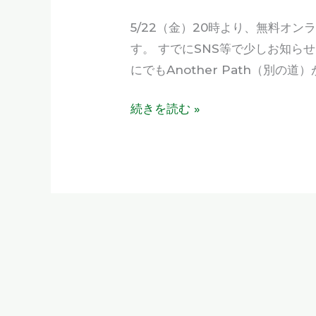
イ
5/22（金）20時より、無料オンラ
ン
す。 すでにSNS等で少しお知ら
セ
にでもAnother Path（別の
ミ
ナ
続きを読む »
ー
「Another
Path」
5/22（金）
開
催
の
お
知
ら