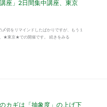
講座」2日間集中講座、東京
の〆切をリマインドしたばかりですが、もう１
、★東京★での開催です。 続きをみる
化のカギは「抽象度」の上げ下