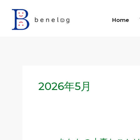
内
容
Home
を
ス
キ
ッ
プ
2026年5月