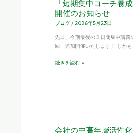
「短期集中コーチ養成
「短
期
開催のお知らせ
集
ブログ
/
2026年5月23日
中
先日、今期最後の２日間集中講義
コ
回、追加開催いたします！ しかも
ー
チ
続きを読む »
養
成
講
座」
2
日
間
集
会社の中高年層活性
会