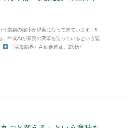
行う業務の縮小が現実になって来ています。5
も、生成AIが業務の変革を迫っているという記
。
〈労働臨界〉AI画像普及、2割が
を丸ごと変える」という意味を