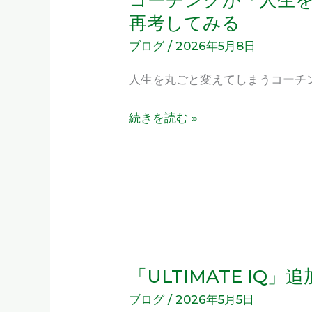
度」
ー
再考してみる
の
チ
ブログ
/
2026年5月8日
上
ン
げ
人生を丸ごと変えてしまうコーチ
グ
下
が
続きを読む »
げ
「人
で
生
す
を
丸
ご
と
変
え
「ULTIMATE IQ
「ULTIMATE
る」
IQ」
ブログ
/
2026年5月5日
と