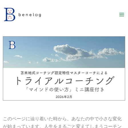
内
容
を
ス
キ
ッ
プ
このページに辿り着いた時から、あなたの中で小さな変化
が始まっています。人生をまるごと変えてしまうコーチン