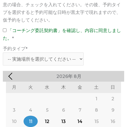
意の場合、チェックを入れてください。その後、予約タイ
プを選択すると予約可能な日時が黒太字で現れますので、
仮予約をしてください。
「コーチング委託契約書」を確認し、内容に同意しまし
た。
*
予約タイプ
*
2026
年
8月
月
火
水
木
金
土
日
1
2
3
4
5
6
7
8
9
10
11
12
13
14
15
16