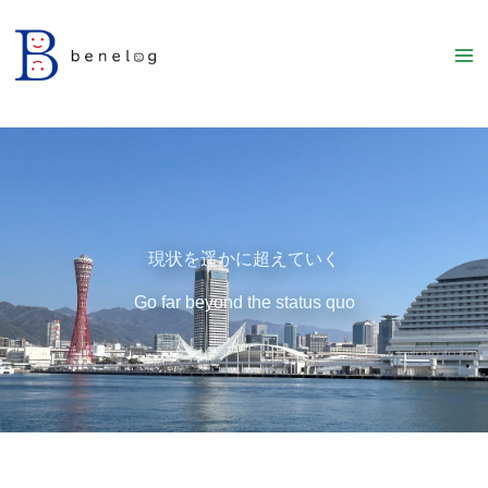
内
容
を
ス
キ
ッ
プ
現状を遥かに超えていく
Go far beyond the status quo