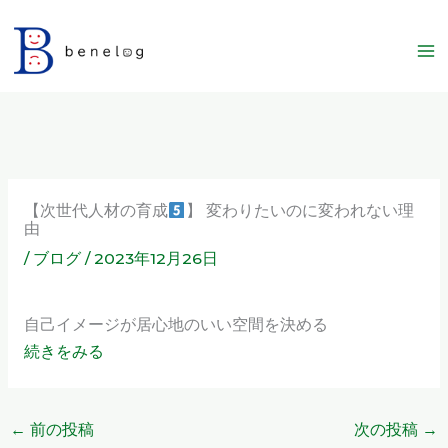
内
容
を
ス
キ
ッ
プ
【次世代人材の育成
】 変わりたいのに変われない理
由
/
ブログ
/
2023年12月26日
自己イメージが居心地のいい空間を決める
続きをみる
←
前の投稿
次の投稿
→