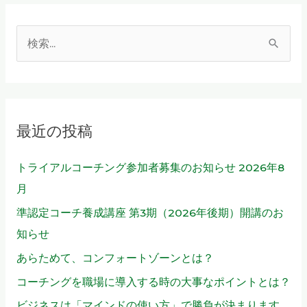
ひ
と
検
り
の
索
幸
対
せ
象
の
最近の投稿
:
た
め
トライアルコーチング参加者募集のお知らせ 2026年8
に
月
準認定コーチ養成講座 第3期（2026年後期）開講のお
知らせ
あらためて、コンフォートゾーンとは？
コーチングを職場に導入する時の大事なポイントとは？
ビジネスは「マインドの使い方」で勝負が決まります