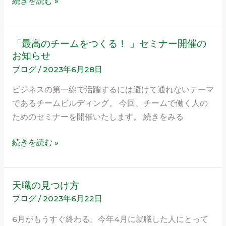
続きを読む »
を
つ
く
「最高のチームをつくる！ 」セミナー開催の
「最
る！」
お知らせ
高
参
ブログ
/
2023年6月28日
の
加
チ
ビジネスの第一線で活躍するには避けて通れないテーマ
者
ー
であるチームビルディング。 今回、チームで働く人の
募
ム
ためのセミナーを開催いたします。 続きをみる
集
を
2023
つ
続きを読む »
年
く
7
る！
月
」
天職の見つけ方
天
セ
ブログ
/
2023年6月22日
職
ミ
の
6月がもうすぐ終わる。今年4月に就職した人にとって
ナ