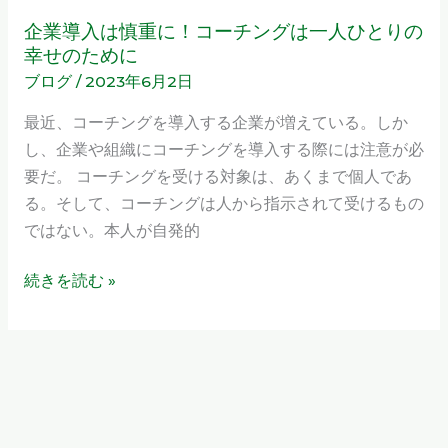
月
企業導入は慎重に！コーチングは一人ひとりの
企
開
幸せのために
業
催
ブログ
/
2023年6月2日
導
の
入
最近、コーチングを導入する企業が増えている。しか
お
は
し、企業や組織にコーチングを導入する際には注意が必
知
慎
要だ。 コーチングを受ける対象は、あくまで個人であ
ら
重
る。そして、コーチングは人から指示されて受けるもの
せ
に！
ではない。本人が自発的
コ
ー
続きを読む »
チ
ン
グ
は
一
人