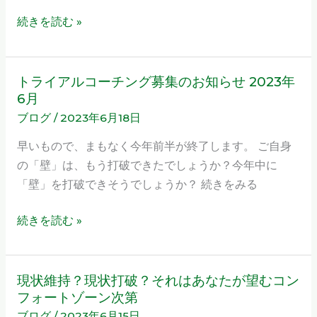
グ
続きを読む »
募
集
の
トライアルコーチング募集のお知らせ 2023年
ト
お
6月
ラ
知
ブログ
/
2023年6月18日
イ
ら
ア
早いもので、まもなく今年前半が終了します。 ご自身
せ
ル
の「壁」は、もう打破できたでしょうか？今年中に
2023
コ
「壁」を打破できそうでしょうか？ 続きをみる
年
ー
6
チ
続きを読む »
月
ン
グ
募
現状維持？現状打破？それはあなたが望むコン
現
集
フォートゾーン次第
状
の
ブログ
/
2023年6月15日