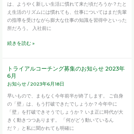
見
は、ようやく新しい生活に慣れて来た頃だろうか？たと
ー
つ
え生活のリズムには慣れても、仕事についてはまだ先輩
開
け
の指導を受けながら膨大な仕事の知識を習得中といった
催
方
所だろう。 入社前に
の
お
続きを読む »
知
ら
せ
トライアルコーチング募集のお知らせ 2023年
ト
6月
ラ
お知らせ
/
2023年6月18日
イ
ア
早いもので、まもなく今年前半が終了します。 ご自身
ル
の「壁」は、もう打破できたでしょうか？今年中に
コ
「壁」を打破できそうでしょうか？ いま正に時代が大
ー
きく動きつつあります。 「何がどう動いているん
チ
だ？」と私に聞かれても明確に
ン