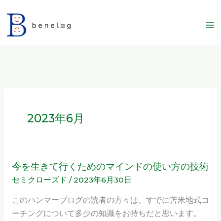
内
容
を
ス
キ
ッ
プ
2023年6月
今を生きて行くためのマインドの使い方の技術
今
セミクローズド
/
2023年6月30日
を
生
このハンマーブログの読者の方々は、すでに苫米地式コ
き
ーチングについて多少の知識をお持ちだと思います。
て