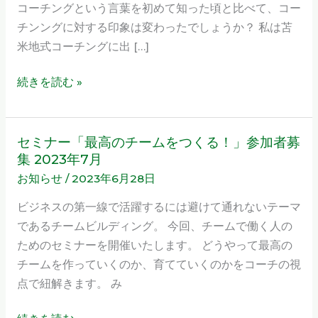
コーチングという言葉を初めて知った頃と比べて、コー
行
チンングに対する印象は変わったでしょうか？ 私は苫
く
米地式コーチングに出 […]
た
め
続きを読む »
の
マ
イ
セミナー「最高のチームをつくる！」参加者募
セ
ン
集 2023年7月
ミ
ド
お知らせ
/
2023年6月28日
ナ
の
ー
ビジネスの第一線で活躍するには避けて通れないテーマ
使
「最
であるチームビルディング。 今回、チームで働く人の
い
高
ためのセミナーを開催いたします。 どうやって最高の
方
の
チームを作っていくのか、育てていくのかをコーチの視
の
チ
点で紐解きます。 み
技
ー
術
ム