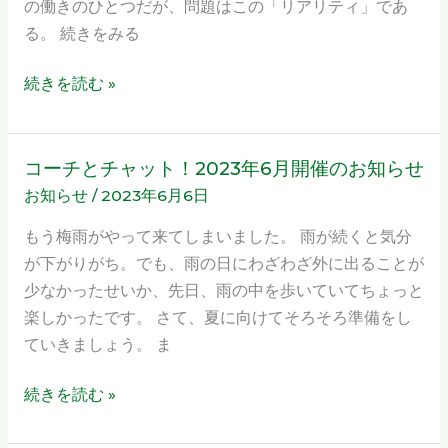
の働きのひとつだが、問題はこの「リアリティ」であ
フ
て
る。 続きをみる
ォ
い
ー
こ
続きを読む »
ト
う！」
ゾ
を
ー
コ
コーチとチャット！2023年6月開催のお知らせ
コ
ン
ー
お知らせ
/
2023年6月6日
ー
次
チ
チ
第
もう梅雨がやって来てしまいました。 雨が続くと気分
ン
と
が下がりがち。でも、雨の日にわざわざ外に出ることが
グ
チ
少なかったせいか、先日、雨の中を歩いていてちょっと
で
ャ
楽しかったです。 さて、夏に向けてそろそろ準備をし
考
ッ
ていきましょう。 ま
え
ト！
る
2023
続きを読む »
年
6