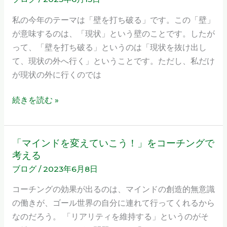
維
お
持？
私の今年のテーマは「壁を打ち破る」です。この「壁」
知
現
が意味するのは、「現状」という壁のことです。したが
ら
状
って、「壁を打ち破る」というのは「現状を抜け出し
せ
打
て、現状の外へ行く」ということです。ただし、私だけ
2023
破？
が現状の外に行くのでは
年
そ
6
れ
続きを読む »
月
は
あ
な
「マインドを変えていこう！」をコーチングで
「マ
た
考える
イ
が
ブログ
/
2023年6月8日
ン
望
ド
コーチングの効果が出るのは、マインドの創造的無意識
む
を
の働きが、ゴール世界の自分に連れて行ってくれるから
コ
変
なのだろう。 「リアリティを維持する」というのがそ
ン
え