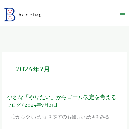
内
容
を
ス
キ
ッ
プ
2024年7月
小さな「やりたい」からゴール設定を考える
小
ブログ
/
2024年7月31日
さ
な
「心からやりたい」を探すのも難しい 続きをみる
「や
り