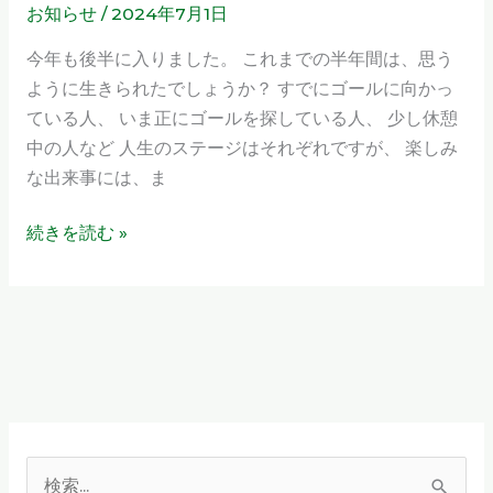
ハ
お知らせ
/
2024年7月1日
チ
ら
ッ
と
せ
今年も後半に入りました。 これまでの半年間は、思う
ピ
チ
ように生きられたでしょうか？ すでにゴールに向かっ
ー
ャ
ている人、 いま正にゴールを探している人、 少し休憩
な
ッ
中の人など 人生のステージはそれぞれですが、 楽しみ
人
ト！」
な出来事には、ま
生
2024
を
年
続きを読む »
7
月
開
催
の
お
知
ら
検