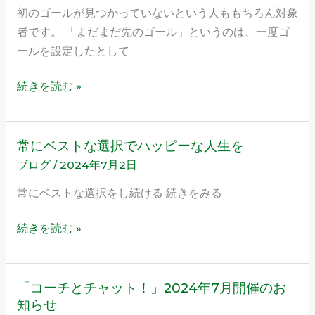
コ
初のゴールが見つかっていないという人ももちろん対象
定
ー
者です。 「まだまだ先のゴール」というのは、一度ゴ
義
チ
ールを設定したとして
す
ン
る
グ
続きを読む »
2024
年
7
常にベストな選択でハッピーな人生を
常
月
ブログ
/
2024年7月2日
に
参
ベ
常にベストな選択をし続ける 続きをみる
加
ス
者
ト
続きを読む »
募
な
集
選
の
択
「コーチとチャット！」2024年7月開催のお
「コ
お
で
知らせ
ー
知