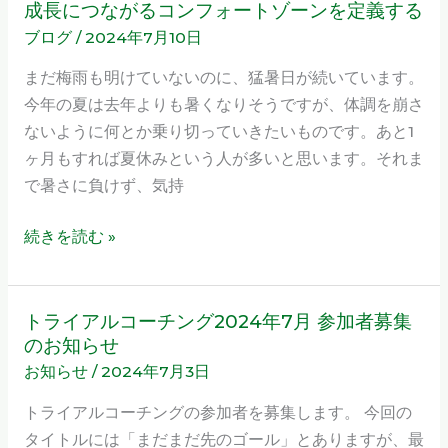
成長につながるコンフォートゾーンを定義する
成
な
ブログ
/
2024年7月10日
長
い
に
まだ梅雨も明けていないのに、猛暑日が続いています。
つ
今年の夏は去年よりも暑くなりそうですが、体調を崩さ
な
ないように何とか乗り切っていきたいものです。あと1
が
ヶ月もすれば夏休みという人が多いと思います。それま
る
で暑さに負けず、気持
コ
ン
続きを読む »
フ
ォ
ー
トライアルコーチング2024年7月 参加者募集
ト
ト
のお知らせ
ラ
ゾ
お知らせ
/
2024年7月3日
イ
ー
ア
トライアルコーチングの参加者を募集します。 今回の
ン
ル
タイトルには「まだまだ先のゴール」とありますが、最
を