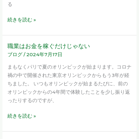
で
る
せ
う
ま
続きを読む »
く
乗
り
職業はお金を稼ぐだけじゃない
職
切
ブログ
/
2024年7月17日
業
る
は
まもなくパリで夏のオリンピックが始まります。コロナ
に
お
禍の中で開催された東京オリンピックからもう3年が経
は
金
ちました。 いつもオリンピックが始まるたびに、前の
を
オリンピックからの4年間で体験したことを少し振り返
稼
ったりするのですが、
ぐ
だ
続きを読む »
け
じ
ゃ