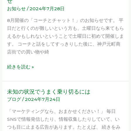
せ
ー
ム
お知らせ
/
2024年7月28日
チ
説
と
8月開催の「コーチとチャット！」のお知らせです。 平
明
チ
日だと行くのが難しいという方も、土曜日なら来てもら
会
ャ
えるかもしれないということで土曜日に初めて開催しま
2024
ッ
す。 コーチと話をしてすっきりした後に、神戸元町商
年
ト！
店街での買い物や綺
8
2024
月
年
続きを読む »
8
月
開
未知の状況でうまく乗り切るには
未
催
ブログ
/
2024年7月24日
知
の
の
「マーケティングなら、おまかせください！」 毎日
お
状
SNSで情報発信したり、情報収集したりしていて、い
知
況
つも目に止まる広告があります。たとえば、 続きをみ
ら