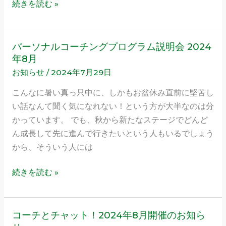
続きを読む »
た
い」
か
パーソナルコーチングプログラム説明会 2024
パ
ら
年8月
ー
ゴ
お知らせ
/
2024年7月29日
ソ
ー
ナ
こんなに暑い真っ只中に、しかもお盆休み直前に堅苦し
ル
ル
い話なんて聞く気になれない！という方が大半なのは分
設
コ
かっています。 でも、秋から新たなステージでどんど
定
ー
ん成長して先に進んで行きたいという人もいるでしょう
を
チ
から、そういう人には
考
ン
え
グ
続きを読む »
る
プ
ロ
グ
コーチとチャット！2024年8月開催のお知ら
コ
ラ