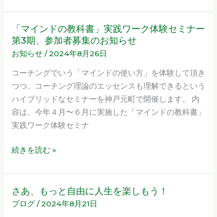
に
排
「マインドの教科書」実践ワーク体験セミナー
「マ
除
第3期、参加者募集のお知らせ
イ
す
お知らせ
/
2024年8月26日
ン
る
ド
コーチングでいう「マインドの使い方」を体験して頂き
の
つつ、コーチング理論のエッセンスも理解できるという
教
ハイブリッドなセミナーを神戸元町で開催します。 内
科
容は、今年４月〜６月に実施した「マインドの教科書」
書」
実践ワーク体験セミナ
実
践
続きを読む »
ワ
ー
ク
さあ、もっと自由に人生を楽しもう！
さ
体
ブログ
/
2024年8月21日
あ、
験