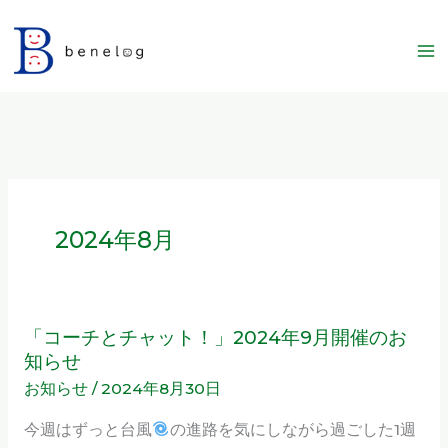
内
容
を
ス
キ
ッ
プ
2024年8月
「コーチとチャット！」2024年9月開催のお
「コ
知らせ
ー
お知らせ
/
2024年8月30日
チ
と
今週はずっと台風
の進路を気にしながら過ごした1週
チ