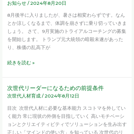
せ
お知らせ
/
2024年8月20日
ラ
探
イ
8月後半に入りましたが、暑さは相変わらずです。なん
し
ア
とか涼しくなるまで、体調を崩さずに乗り切っていきま
ル
しょう。 さて、9月実施のトライアルコーチングの募集
コ
を開始します。 トランプ元大統領の暗殺未遂があった
ー
り、株価の乱高下が
チ
ン
続きを読む »
グ
参
加
次世代リーダーになるための前提条件
次
者
次世代人材育成
/
2024年8月12日
世
募
代
目次 次世代人材に必要な基本能力 スコトマを外してい
集
リ
く能力 常に現状の外側を目指していく 高いモチベーシ
の
ー
ョンとクリエイティビティでソリューションを生み出す
お
ダ
正しい「マインドの使い方」を知っている 次世代のリ
知