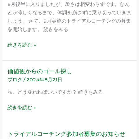
も
8月後半に入りましたが、暑さは相変わらずです。なん
セ
っ
とか涼しくなるまで、体調を崩さずに乗り切っていきま
ミ
と
しょう。 さて、9月実施のトライアルコーチングの募集
ナ
自
を開始します。 続きをみる
ー
由
第
に
続きを読む »
3
人
期、
生
参
を
価値観からのゴール探し
価
加
楽
ブログ
/
2024年8月21日
値
者
し
観
募
私、どう変わればいいですか？ 続きをみる
も
か
集
う！
ら
の
続きを読む »
の
お
ゴ
知
ー
ら
トライアルコーチング参加者募集のお知らせ
ト
ル