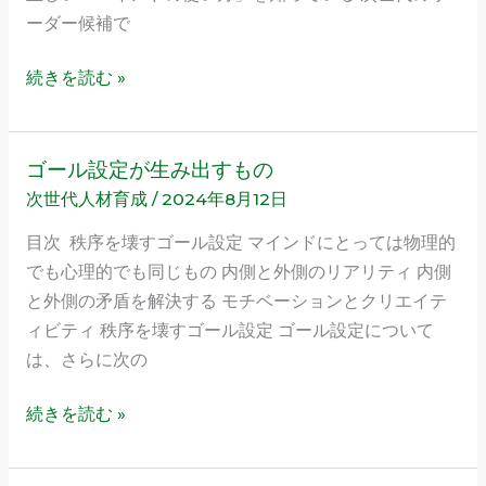
ー
ーダー候補で
ら
に
せ
な
続きを読む »
る
た
め
ゴール設定が生み出すもの
ゴ
の
次世代人材育成
/
2024年8月12日
ー
前
ル
目次 秩序を壊すゴール設定 マインドにとっては物理的
提
設
でも心理的でも同じもの 内側と外側のリアリティ 内側
条
定
と外側の矛盾を解決する モチベーションとクリエイテ
件
が
ィビティ 秩序を壊すゴール設定 ゴール設定について
生
は、さらに次の
み
出
続きを読む »
す
も