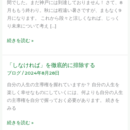
間でした。まだ神戸には到達しておりません！ さて、8
ャ
月ももう終わり。秋には程遠い暑さですが、まもなく9
ッ
月になります。 これから段々と涼しくなれば、じっく
ト！」
り未来について考え […]
2024
年
続きを読む »
9
月
開
「しなければ」を徹底的に排除する
「し
催
ブログ
/
2024年8月28日
な
の
け
自分の人生の主導権を握れていますか？ 自分の人生を
お
れ
楽しく幸せなものにしていくには、何よりも自分の人生
知
ば」
の主導権を自分で握っておく必要があります。 続きを
ら
を
みる
せ
徹
底
続きを読む »
的