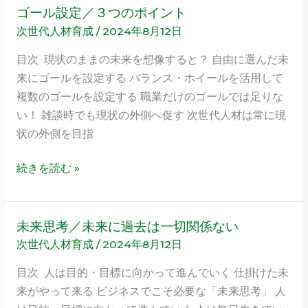
の
ゴール設定／３つのポイント
ゴ
次世代人材育成
/
2024年8月12日
ー
ル
目次 現状のままの未来を想像すると？ 自由に選んだ未
設
来にゴールを設定する バランス・ホイールを活用して
定
複数のゴールを設定する 職業だけのゴールでは足りな
／
い！ 雑談時でも現状の外側へ促す 次世代人材は常に現
３
状の外側を目指
つ
の
続きを読む »
ポ
イ
ン
未来思考／未来に過去は一切関係ない
未
ト
次世代人材育成
/
2024年8月12日
来
思
目次 人は目的・目標に向かって進んでいく 仕掛けた未
考
来がやって来る ビジネスでこそ必要な「未来思考」 人
／