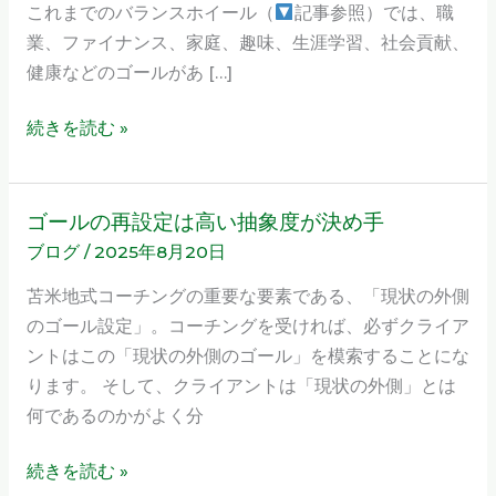
これまでのバランスホイール（
記事参照）では、職
ー
業、ファイナンス、家庭、趣味、生涯学習、社会貢献、
ダ
健康などのゴールがあ […]
ー
シ
続きを読む »
ッ
プ」
が
ゴールの再設定は高い抽象度が決め手
ゴ
仲
ブログ
/
2025年8月20日
ー
間
ル
苫米地式コーチングの重要な要素である、「現状の外側
入
の
のゴール設定」。コーチングを受ければ、必ずクライア
り
再
ントはこの「現状の外側のゴール」を模索することにな
設
ります。 そして、クライアントは「現状の外側」とは
定
何であるのかがよく分
は
高
続きを読む »
い