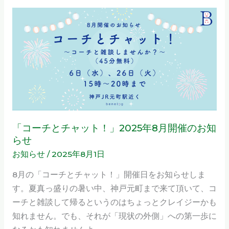
習
「コ
の
ー
選
チ
択
と
肢
チ
ャ
ッ
ト！」
2025
「コーチとチャット！」2025年8月開催のお知
年
らせ
8
お知らせ
/
2025年8月1日
月
8月の「コーチとチャット！」開催日をお知らせしま
開
す。夏真っ盛りの暑い中、神戸元町まで来て頂いて、コ
催
ーチと雑談して帰るというのはちょっとクレイジーかも
の
知れません。でも、それが「現状の外側」への第一歩に
お