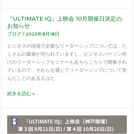
抽
象
『ULTIMATE IQ』上映会 10月開催日決定の
『ULTIMATE
度
お知らせ
IQ』
が
ブログ
/
2025年8月18日
上
決
映
ビジネスの現場で必要なリーダーシップについては、た
め
会
くさんの書籍が売られていますし、ビジネスパーソン向
手
10
けのリーダーシップセミナーもあちらこちらで開催され
月
ているので、それらを通じてリーダーシップについて学
開
んだことのある人はた
催
日
続きを読む »
決
定
の
『ULTIMATE
お
IQ』
知