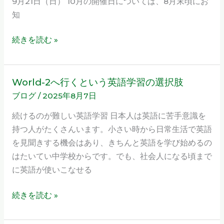
9月21日（日） 10月の開催日については、8月末頃にお
の
知
お
知
続きを読む »
ら
せ
World-2へ行くという英語学習の選択肢
World-
ブログ
/
2025年8月7日
2
へ
続けるのが難しい英語学習 日本人は英語に苦手意識を
行
持つ人がたくさんいます。小さい時から日常生活で英語
く
を見聞きする機会はあり、きちんと英語を学び始めるの
と
はたいてい中学校からです。でも、社会人になる頃まで
い
に英語が使いこなせる
う
英
続きを読む »
語
学