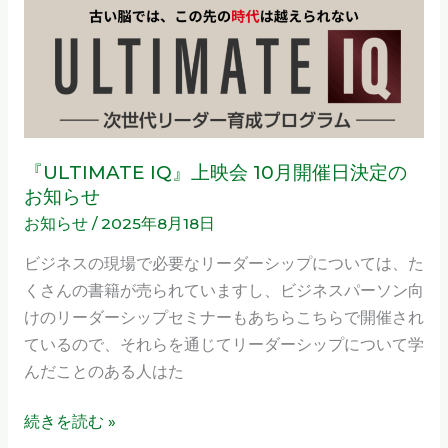
上
ら
映
せ
会
10
月
開
催
『ULTIMATE IQ』上映会 10月開催日決定の
日
お知らせ
決
お知らせ
/
2025年8月18日
定
ビジネスの現場で必要なリーダーシップについては、た
の
くさんの書籍が売られていますし、ビジネスパーソン向
お
けのリーダーシップセミナーもあちらこちらで開催され
知
ているので、それらを通じてリーダーシップについて学
ら
んだことのある人はた
せ
続きを読む »