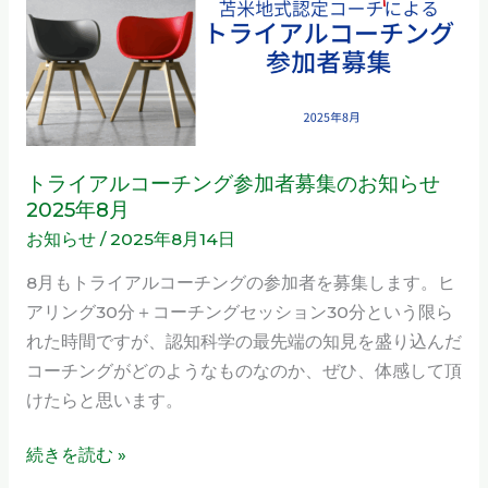
イ
の
ア
お
ル
知
コ
ら
ー
せ
チ
2025
ン
トライアルコーチング参加者募集のお知らせ
年
グ
2025年8月
8
参
お知らせ
/
2025年8月14日
月
加
8月もトライアルコーチングの参加者を募集します。ヒ
者
アリング30分＋コーチングセッション30分という限ら
募
れた時間ですが、認知科学の最先端の知見を盛り込んだ
集
コーチングがどのようなものなのか、ぜひ、体感して頂
の
けたらと思います。
お
知
続きを読む »
ら