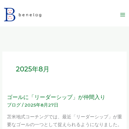
内
容
を
ス
キ
ッ
プ
2025年8月
ゴールに「リーダーシップ」が仲間入り
ゴ
ブログ
/
2025年8月27日
ー
ル
苫米地式コーチングでは、最近「リーダーシップ」が重
に
要なゴールの一つとして捉えられるようになりました。
「リ