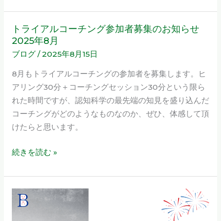
トライアルコーチング参加者募集のお知らせ
ト
2025年8月
ラ
ブログ
/
2025年8月15日
イ
ア
8月もトライアルコーチングの参加者を募集します。ヒ
ル
アリング30分＋コーチングセッション30分という限ら
コ
れた時間ですが、認知科学の最先端の知見を盛り込んだ
ー
コーチングがどのようなものなのか、ぜひ、体感して頂
チ
けたらと思います。
ン
グ
続きを読む »
参
加
者
ト
募
ラ
集