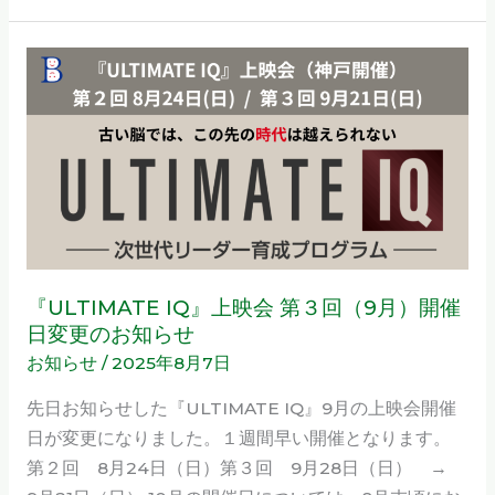
せ
2025
『ULTIMATE
年
IQ』
8
上
月
映
会
第
３
回
（9
『ULTIMATE IQ』上映会 第３回（9月）開催
月）
日変更のお知らせ
開
お知らせ
/
2025年8月7日
催
先日お知らせした『ULTIMATE IQ』9月の上映会開催
日
日が変更になりました。１週間早い開催となります。
変
第２回 8月24日（日）第３回 9月28日（日） →
更