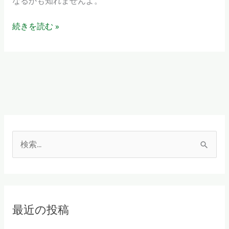
なるかも知れませんよ。
知
ら
続きを読む »
せ
検
索
対
象
最近の投稿
: