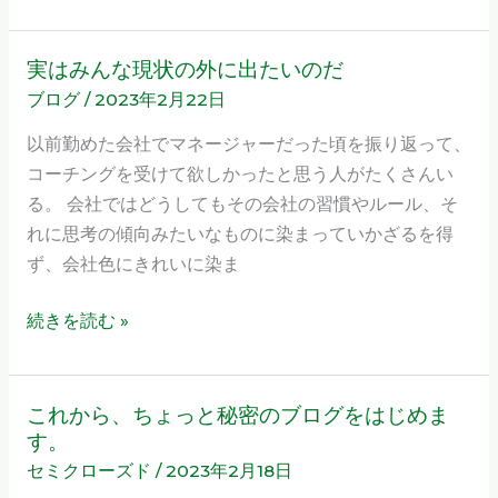
3
月
実はみんな現状の外に出たいのだ
実
の
ブログ
/
2023年2月22日
は
お
み
以前勤めた会社でマネージャーだった頃を振り返って、
知
ん
コーチングを受けて欲しかったと思う人がたくさんい
ら
な
る。 会社ではどうしてもその会社の習慣やルール、そ
せ
現
れに思考の傾向みたいなものに染まっていかざるを得
状
ず、会社色にきれいに染ま
の
外
続きを読む »
に
出
た
これから、ちょっと秘密のブログをはじめま
こ
い
す。
れ
の
セミクローズド
/
2023年2月18日
か
だ