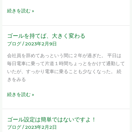
い
こ
続きを読む »
と
で
す
ゴールを持てば、大きく変わる
ゴ
か？
ブログ
/
2023年2月9日
ー
ル
会社員を辞めてあっという間に２年が過ぎた。 平日は
を
毎日電車に乗って片道１時間ちょっとをかけて通勤して
持
いたが、すっかり電車に乗ることも少なくなった。 続
て
きをみる
ば、
大
続きを読む »
き
く
変
ゴール設定は簡単ではないですよ！
ゴ
わ
ブログ
/
2023年2月2日
ー
る