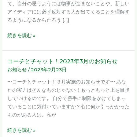
て、自分の思うようには物事が進まないことや、新しい
アイディアには必ず反対する人が出てくることを理解す
るようになるからだろう […]
続きを読む »
コーチとチャット！2023年3月のお知らせ
コ
お知らせ
/
2023年2月23日
ー
チ
〜コーチとチャット！３月実施のお知らせです〜 あな
と
たの実力はそんなものじゃない！もっともっと上を目指
チ
していけるのです。 自分で勝手に制限をかけてしまっ
ャ
ていることに気付いていますか？心に何か引っかかった
ッ
ものがある人は、私が
ト！
2023
続きを読む »
年