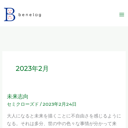
内
容
を
ス
キ
ッ
プ
2023年2月
未来志向
未
セミクローズド
/
2023年2月24日
来
志
大人になると未来を描くことに不自由さを感じるように
向
なる。それは多分、世の中の色々な事情が分かって来