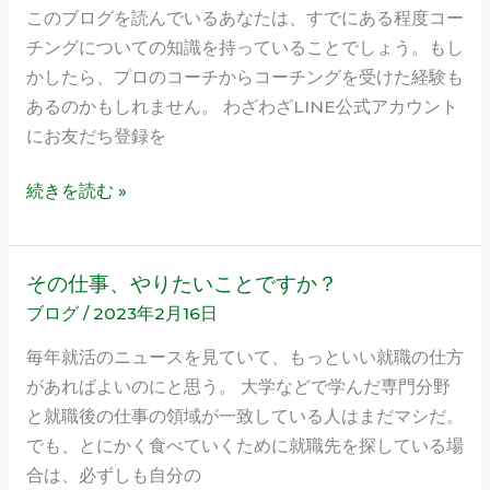
ら、
このブログを読んでいるあなたは、すでにある程度コー
ち
チングについての知識を持っていることでしょう。もし
ょ
かしたら、プロのコーチからコーチングを受けた経験も
っ
あるのかもしれません。 わざわざLINE公式アカウント
と
にお友だち登録を
秘
密
続きを読む »
の
ブ
ロ
その仕事、やりたいことですか？
そ
グ
ブログ
/
2023年2月16日
の
を
仕
毎年就活のニュースを見ていて、もっといい就職の仕方
は
事、
があればよいのにと思う。 大学などで学んだ専門分野
じ
や
と就職後の仕事の領域が一致している人はまだマシだ。
め
り
でも、とにかく食べていくために就職先を探している場
ま
た
合は、必ずしも自分の
す。