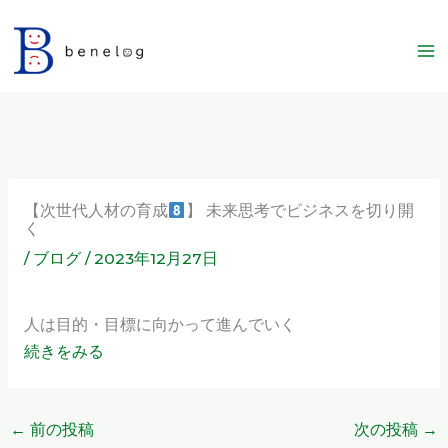
内
容
を
ス
キ
ッ
プ
【次世代人材の育成
】 未来思考でビジネスを切り開
く
/
ブログ
/
2023年12月27日
人は目的・目標に向かって進んでいく
続きをみる
←
前の投稿
次の投稿
→