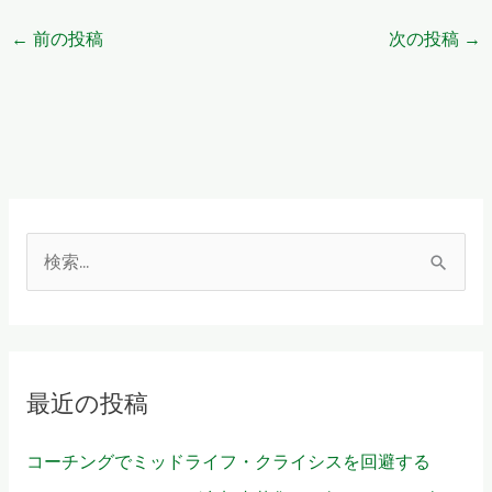
←
前の投稿
次の投稿
→
検
索
対
象
最近の投稿
:
コーチングでミッドライフ・クライシスを回避する