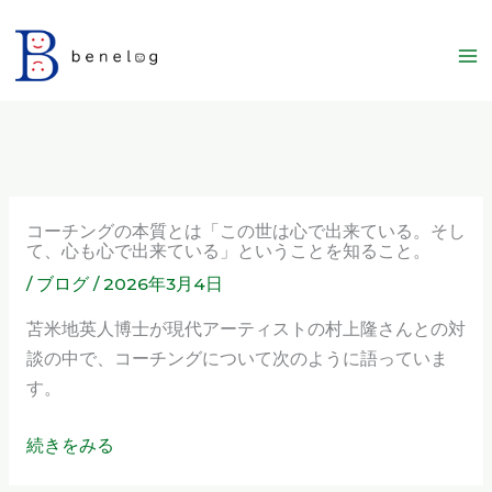
内
容
を
ス
キ
ッ
プ
コーチングの本質とは「この世は心で出来ている。そし
て、心も心で出来ている」ということを知ること。
/
ブログ
/
2026年3月4日
苫米地英人博士が現代アーティストの村上隆さんとの対
談の中で、コーチングについて次のように語っていま
す。
続きをみる