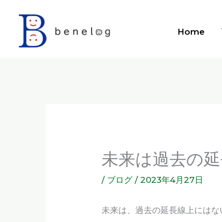
内
容
Home
を
ス
キ
ッ
プ
未来は過去の延
/
ブログ
/
2023年4月27日
未来は、過去の延長線上にはな