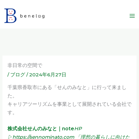
内
容
を
ス
キ
ッ
プ
非日常の空間で
/
ブログ
/
2024年6月27日
千葉県香取市にある「せんのみなと」に行って来まし
た。
キャリアツーリズムを事業として展開されている会社で
す。
株式会社せんのみなと｜note
HP
▷https://sennominato.com 「理想の暮らしに向けた