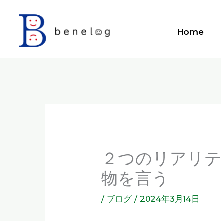
内
容
Home
を
ス
キ
ッ
プ
２つのリアリテ
物を言う
/
ブログ
/
2024年3月14日