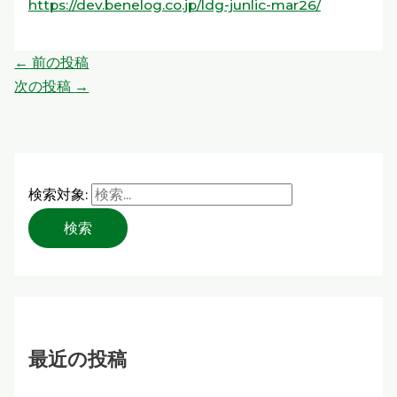
https://dev.benelog.co.jp/ldg-junlic-mar26/
←
前の投稿
次の投稿
→
検索対象:
最近の投稿