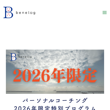
内
容
を
ス
キ
ッ
プ