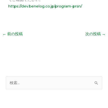
https://dev.benelog.co.jp/program-prsn/
←
前の投稿
次の投稿
→
検
索
対
象