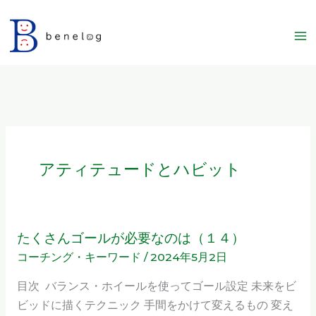
内
容
を
ス
キ
ッ
プ
アティテュードとハビット
たくさんゴールが必要なのは（１４）
た
コーチング・キーワード
/
2024年5月2日
く
さ
目次 バランス・ホイールを使ってゴール設定 未来をビ
ん
ビッドに描くテクニック 手間をかけて変えるもの 変え
ゴ