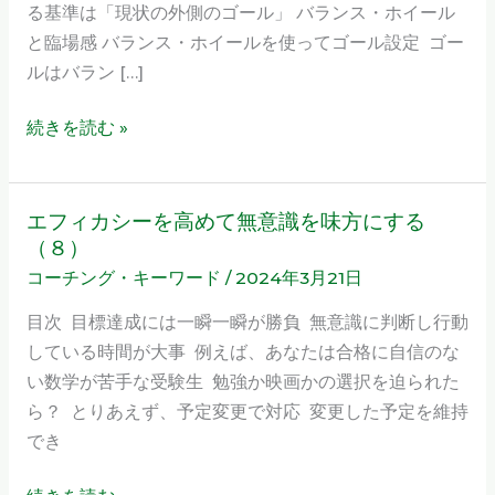
る基準は「現状の外側のゴール」 バランス・ホイール
ー
と臨場感 バランス・ホイールを使ってゴール設定 ゴー
ル
ルはバラン […]
が
必
続きを読む »
要
な
の
エフィカシーを高めて無意識を味方にする
エ
は
（８）
フ
（１
コーチング・キーワード
/
2024年3月21日
ィ
４）
カ
目次 目標達成には一瞬一瞬が勝負 無意識に判断し行動
シ
している時間が大事 例えば、あなたは合格に自信のな
ー
い数学が苦手な受験生 勉強か映画かの選択を迫られた
を
ら？ とりあえず、予定変更で対応 変更した予定を維持
高
でき
め
て