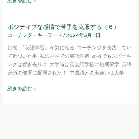
続きを読む »
無
意
識
ポジティブな感情で苦手を克服する（６）
ポ
を
コーチング・キーワード
/
2024年3月11日
ジ
味
テ
目次 「英語学習」が気になる コーチングを実践してい
方
ィ
て気づいた事 私の中学での英語学習 高校でもスピーキ
に
ブ
ングは置き去りに 大学時は英会話学校に短期留学 英語
す
な
必須の部署に配属された！ 中国語との出会いは大学
る
感
（８）
情
続きを読む »
で
苦
手
を
克
服