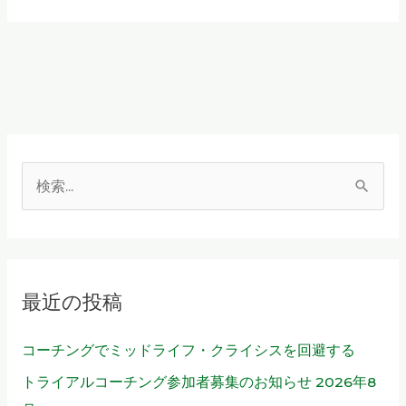
後
は
臨
場
感
が
物
検
を
言
索
う
対
（７）
象
最近の投稿
:
コーチングでミッドライフ・クライシスを回避する
トライアルコーチング参加者募集のお知らせ 2026年8