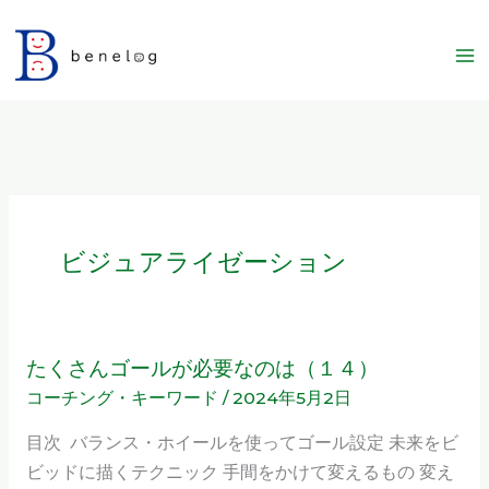
内
容
を
ス
キ
ッ
プ
ビジュアライゼーション
たくさんゴールが必要なのは（１４）
た
コーチング・キーワード
/
2024年5月2日
く
さ
目次 バランス・ホイールを使ってゴール設定 未来をビ
ん
ビッドに描くテクニック 手間をかけて変えるもの 変え
ゴ