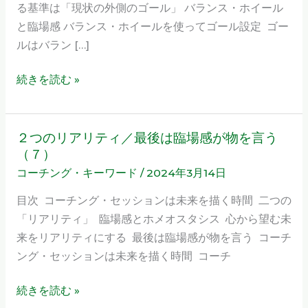
る基準は「現状の外側のゴール」 バランス・ホイール
ー
と臨場感 バランス・ホイールを使ってゴール設定 ゴー
ル
ルはバラン […]
が
必
続きを読む »
要
な
の
２つのリアリティ／最後は臨場感が物を言う
２
は
（７）
つ
（１
コーチング・キーワード
/
2024年3月14日
の
４）
リ
目次 コーチング・セッションは未来を描く時間 二つの
ア
「リアリティ」 臨場感とホメオスタシス 心から望む未
リ
来をリアリティにする 最後は臨場感が物を言う コーチ
テ
ング・セッションは未来を描く時間 コーチ
ィ
／
続きを読む »
最