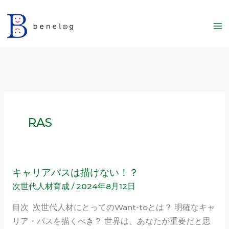
内
容
を
ス
キ
ッ
プ
RAS
キャリアパスは描けない！？
キ
次世代人材育成
/
2024年8月12日
ャ
リ
目次 次世代人材にとってのWant-toとは？ 明確なキャ
ア
リア・パスを描くべき？ 世界は、あなたが重要だと思
パ