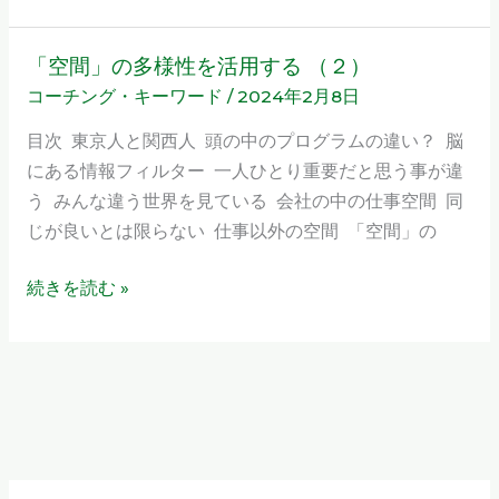
ゴ
ー
「空間」の多様性を活用する （２）
「空
ル
コーチング・キーワード
/
2024年2月8日
間」
に
の
目次 東京人と関西人 頭の中のプログラムの違い？ 脳
向
多
にある情報フィルター 一人ひとり重要だと思う事が違
か
様
う みんな違う世界を見ている 会社の中の仕事空間 同
う （１
性
じが良いとは限らない 仕事以外の空間 「空間」の
２）
を
活
続きを読む »
用
す
る （２）