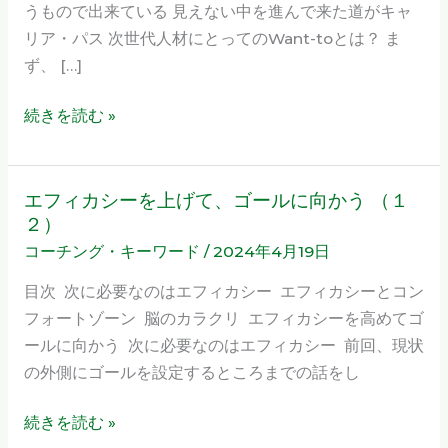
うもので出来ている 見えない中を進んで来た道がキャ
ス
リア・パス 次世代人材にとってのWant-toとは？ ま
は
ず、 […]
描
け
続きを読む »
な
い！？
エフィカシーを上げて、ゴールに向かう （１
エ
２）
フ
コーチング・キーワード
/
2024年4月19日
ィ
カ
目次 次に必要なのはエフィカシー エフィカシーとコン
シ
フォートゾーン 脳のカラクリ エフィカシーを高めてゴ
ー
ールに向かう 次に必要なのはエフィカシー 前回、現状
を
の外側にゴールを設定するところまでの話をし
上
げ
続きを読む »
て、